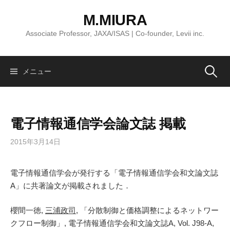
コ
M.MIURA
ン
テ
Associate Professor, JAXA/ISAS | Co-founder, Levii inc.
ン
ツ
へ
検
メニュー
ス
キ
索:
ッ
電子情報通信学会論文誌 掲載
プ
2015年3月14日
電子情報通信学会が発行する「電子情報通信学会和文論文誌
A」に共著論文が掲載されました．
櫻間一徳,
三浦政司
, 「分散制御と価格調整によるネットワー
クフロー制御」, 電子情報通信学会和文論文誌A, Vol. J98-A,