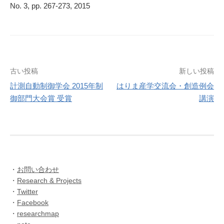
No. 3, pp. 267-273, 2015
投
古い投稿
新しい投稿
計測自動制御学会 2015年制
はりま産学交流会・創造例会
稿
御部門大会賞 受賞
講演
ナ
ビ
ゲ
ー
・
お問い合わせ
シ
・
Research & Projects
・
Twitter
ョ
・
Facebook
・
researchmap
ン