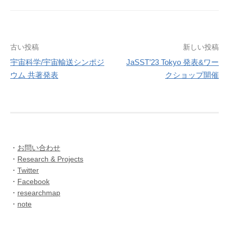
投
古い投稿
新しい投稿
宇宙科学/宇宙輸送シンポジ
JaSST’23 Tokyo 発表&ワー
稿
ウム 共著発表
クショップ開催
ナ
ビ
ゲ
ー
・
お問い合わせ
シ
・
Research & Projects
・
Twitter
ョ
・
Facebook
・
researchmap
ン
・
note