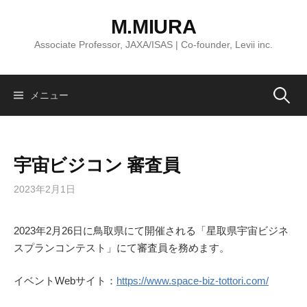
コ
M.MIURA
ン
テ
Associate Professor, JAXA/ISAS | Co-founder, Levii inc.
ン
ツ
へ
検
メニュー
ス
キ
索:
ッ
宇宙ビジコン 審査員
プ
2023年2月1日
2023年2月26日に鳥取県にて開催される「星取県宇宙ビジネ
スプランコンテスト」にて審査員を務めます。
イベントWebサイト：
https://www.space-biz-tottori.com/