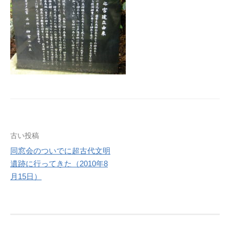
投
古い投稿
同窓会のついでに超古代文明
稿
遺跡に行ってきた（2010年8
ナ
月15日）
ビ
ゲ