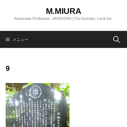
コ
M.MIURA
ン
テ
Associate Professor, JAXA/ISAS | Co-founder, Levii inc.
ン
ツ
へ
検
メニュー
ス
キ
索:
ッ
9
プ