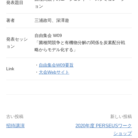
発表題目
ョン
著者
三浦政司、深澤遊
自由集会 W09
発表セッシ
「菌種間競争と有機物分解の関係を炭素配分戦
ョン
略からモデル化する」
・
自由集会W09要旨
Link
・
大会Webサイト
投
古い投稿
新しい投稿
招待講演
2020年度 PERSEUSワーク
稿
ショップ