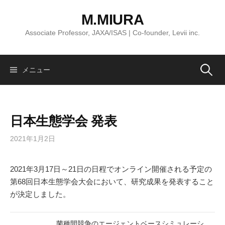
コ
M.MIURA
ン
テ
Associate Professor, JAXA/ISAS | Co-founder, Levii inc.
ン
ツ
へ
検
メニュー
ス
キ
索:
ッ
日本生態学会 発表
プ
2021年1月2日
2021年3月17日～21日の日程でオンライン開催される予定の
第68回日本生態学会大会において、研究成果を発表すること
が決定しました。
菌種間競争のエージェントベースシミュレーシ